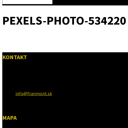
PEXELS-PHOTO-534220
KONTAKT
FRANmont, s.r.o.
925 03, Horné Saliby 276
Email:
info@franmont.sk
Tel: 0908569138
MAPA