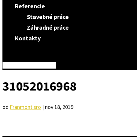
Referencie
Stavebné práce
Záhradné práce
Kontakty
Vyberte stranu
31052016968
od
Franmont sro
|
nov 18, 2019