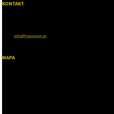
KONTAKT
FRANmont, s.r.o.
925 03, Horné Saliby 276
Email:
info@franmont.sk
Tel: 0908569138
MAPA