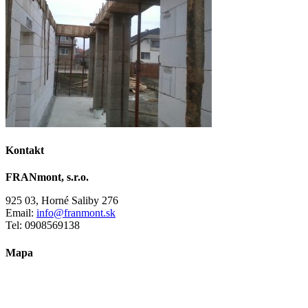
Kontakt
FRANmont, s.r.o.
925 03, Horné Saliby 276
Email:
info@franmont.sk
Tel: 0908569138
Mapa